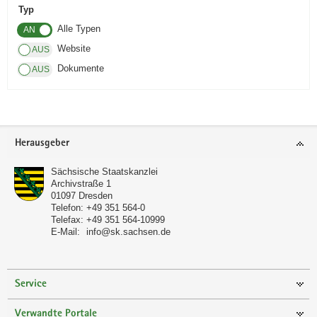
Typ
a
Alle Typen
v
i
Website
g
Dokumente
a
t
i
o
Footer-
Herausgeber
n
Bereich
Sächsische Staatskanzlei
Archivstraße 1
01097
Dresden
Telefon:
+49 351 564-0
Telefax:
+49 351 564-10999
E-Mail:
info@sk.sachsen.de
Service
Verwandte Portale